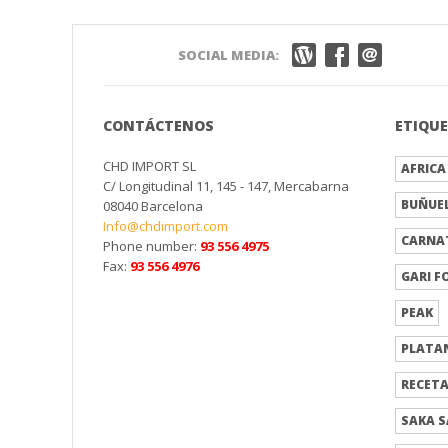
SOCIAL MEDIA:
CONTÁCTENOS
ETIQU
CHD IMPORT SL
AFRICA
C/ Longitudinal 11, 145 - 147, Mercabarna
BUÑUE
08040 Barcelona
Info@chdimport.com
CARNA
Phone number:
93 556 4975
Fax:
93 556 4976
GARI F
PEAK
PLATA
RECET
SAKA S