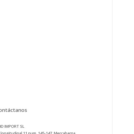
ontáctanos
HD IMPORT SL
 longitudinal 11 num. 145-147 Mercabarna