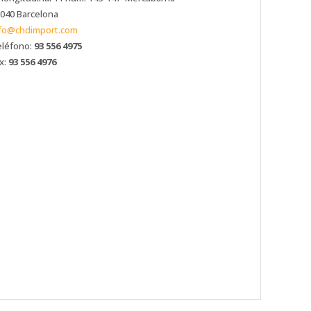
040 Barcelona
fo@chdimport.com
léfono:
93 556 4975
x:
93 556 4976