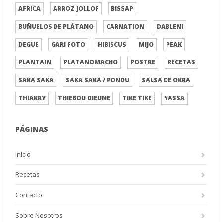
AFRICA
ARROZ JOLLOF
BISSAP
BUÑUELOS DE PLÁTANO
CARNATION
DABLENI
DEGUE
GARI FOTO
HIBISCUS
MIJO
PEAK
PLANTAIN
PLATANOMACHO
POSTRE
RECETAS
SAKA SAKA
SAKA SAKA / PONDU
SALSA DE OKRA
THIAKRY
THIEBOU DIEUNE
TIKE TIKE
YASSA
PÁGINAS
Inicio
Recetas
Contacto
Sobre Nosotros